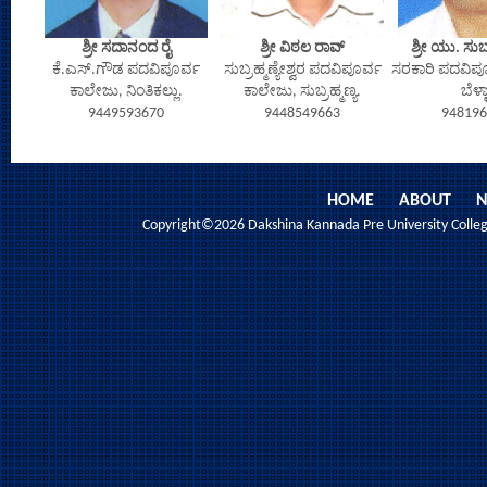
ಶ್ರೀ ಸದಾನಂದ ರೈ
ಶ್ರೀ ವಿಠಲ ರಾವ್
ಶ್ರೀ ಯು. ಸು
ಕೆ.ಎಸ್.ಗೌಡ ಪದವಿಪೂರ್ವ
ಸುಬ್ರಹ್ಮಣ್ಯೇಶ್ವರ ಪದವಿಪೂರ್ವ
ಸರಕಾರಿ ಪದವಿಪೂ
ಕಾಲೇಜು, ನಿಂತಿಕಲ್ಲು.
ಕಾಲೇಜು, ಸುಬ್ರಹ್ಮಣ್ಯ.
ಬೆಳ್ಳ
9449593670
9448549663
948196
HOME
ABOUT
N
Copyright©2026 Dakshina Kannada Pre University College