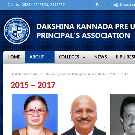
Call Us : 0824 - 2426930, 2495652
Email :
info@dkpucpa
HOME
ABOUT
COLLEGES
NEWS
II PU RES
HOME
ABOUT
COLLEGES
NEWS
II PU RES
Dakshinakannada Pre-University College Principals' Association
> 2015 – 2017
2015 – 2017