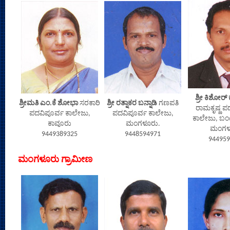
ಶ್ರೀ ಕಿಶೋರ್
ಶ್ರೀಮತಿ ಎಂ.ಕೆ ಶೋಭಾ
ಸರಕಾರಿ
ಶ್ರೀ ರತ್ನಾಕರ ಬನ್ನಾಡಿ
ಗಣಪತಿ
ರಾಮಕೃಷ್ಣ ಪ
ಪದವಿಪೂರ್ವ ಕಾಲೇಜು,
ಪದವಿಪೂರ್ವ ಕಾಲೇಜು,
ಕಾಲೇಜು, ಬಂಟ್ಸ
ಕಾವೂರು
ಮಂಗಳೂರು.
ಮಂಗಳ
9449389325
9448594971
944959
ಮಂಗಳೂರು ಗ್ರಾಮೀಣ