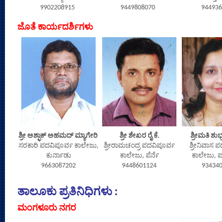
9902208915
9449808070
944936
ಜೊತೆ ಕಾರ್ಯದರ್ಶಿಗಳು
ಶ್ರೀ ಅಶ್ಫಾಕ್ ಅಹಮದ್ ಮ್ಯಾಗೇರಿ
ಶ್ರೀ ಶೇಖರ ರೈ ಕೆ.
ಶ್ರೀಮತಿ ಶುಭ
ಸರಕಾರಿ ಪದವಿಪೂರ್ವ ಕಾಲೇಜು,
ಶ್ರೀರಾಮಚಂದ್ರ ಪದವಿಪೂರ್ವ
ಶ್ರೀನಿವಾಸ 
ಕುರ್ನಾಡು
ಕಾಲೇಜು, ಪೆರ್ನೆ
ಕಾಲೇಜು, ಪ
9663087202
9448601124
93434
ತಾಲೂಕು ಪ್ರತಿನಿಧಿಗಳು :
ಮಂಗಳೂರು ನಗರ