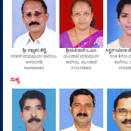
ಶ್ರೀ ರತ್ನಾಕರ ಶೆಟ್ಟಿ
ಶ್ರೀಮತಿ ಜಾಲಿ ಒ.ಎಂ.
ಸಿಸ್ಟರ್ ಲವೀನಾ 
ಸರಕಾರಿ ಪದವಿಪೂರ್ವ ಕಾಲೇಜು,
ಮುಂಡಾಜೆ ಪದವಿಪೂರ್ವ
ಸಂತ ತೆರೆಸಾ 
ಅಳದಂಗಡಿ
ಕಾಲೇಜು, ಮುಂಡಾಜೆ
ಕಾಲೇಜು, ಬ
9449664062
9731298405
974308
ಸುಳ್ಯ